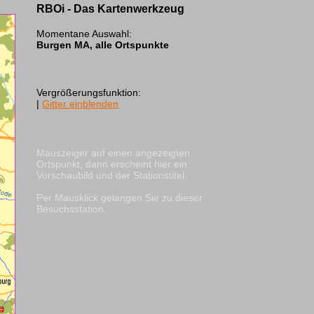
RBOi - Das Kartenwerkzeug
Momentane Auswahl:
Burgen MA, alle Ortspunkte
Vergrößerungsfunktion:
|
Gitter einblenden
Mauszeiger auf einen angezeigten
Ortspunkt, dann erscheint hier ein
Vorschaubild und der Stationstitel.
Per Mausklick gelangen Sie zu dieser
Besuchsstation.