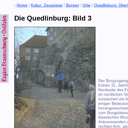
|
Home
|
Kultur: Zeugnisse
|
Burgen
|
Orte
|
Quedlinburg: Überb
Die Quedlinburg: Bild 3
Der Burgzugang
frühen 11. Jahrh
Nordseite des Fe
im nördlichen Vo
inzwischen ein M
einiger Bedeutu
herangewachsen
zum Burgplateau
klassischen Must
Ankommenden 
rechten Arm, al