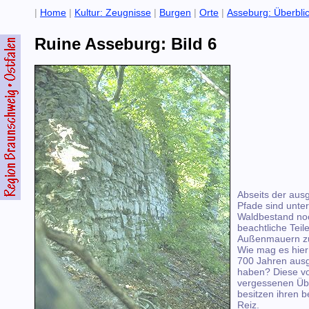
|
Home
|
Kultur: Zeugnisse
|
Burgen
|
Orte
|
Asseburg: Überbli
Ruine Asseburg: Bild 6
Abseits der aus
Pfade sind unte
Waldbestand noc
beachtliche Teil
Außenmauern zu
Wie mag es hier
700 Jahren aus
haben? Diese vo
vergessenen Üb
besitzen ihren 
Reiz.