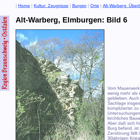
|
Home
|
Kultur: Zeugnisse
|
Burgen
|
Orte
|
Alt-Warberg: Überb
Alt-Warberg, Elmburgen: Bild 6
Vom Mauerwerk i
wenig mehr als e
geblieben. Auch 
Sachlage insge
komplizierter zu
Untersuchungen 
kirchliches Bau
Aber daß sich hi
Burg befand, ist
Zerstörung fällt 
30jährigen Krieg