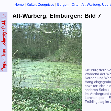
|
Home
|
Kultur: Zeugnisse
|
Burgen
|
Orte
|
Alt-Warberg: Überb
Alt-Warberg, Elmburgen: Bild 7
Die Burgstelle v
Während der We
Norden und West
Hang eingegrab
erweitert sich di
anderen Seite zu
Im Vordergrund 
Lerchensporn. E
Frühlingstag im 