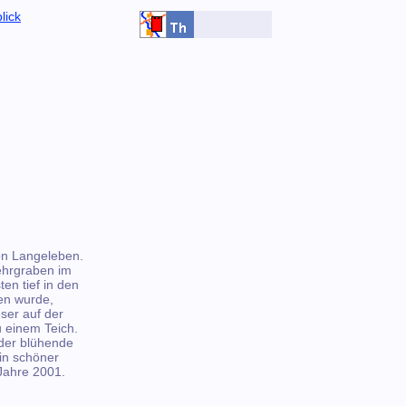
lick
on Langeleben.
hrgraben im
en tief in den
en wurde,
eser auf der
 einem Teich.
der blühende
in schöner
Jahre 2001.